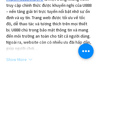
truy cập chính thức được khuyến nghị của U888 
– nền tảng giải trí trực tuyến nổi bật nhờ sự ổn 
định và uy tín. Trang web được tối ưu về tốc 
độ, dễ thao tác và tương thích trên mọi thiết 
bị. U888 chú trọng bảo mật thông tin và mang 
đến môi trường an toàn cho tất cả người dùng. 
Ngoài ra, website còn có nhiều ưu đãi hấp dẫn, 
giúp người chơi…
Show More
Like
Show more comments
SUBSCRIBE TO NEWS BITS
Subscribe to receive our newsletter and
keep up with the Region's industry news.
SUBSCRIBE