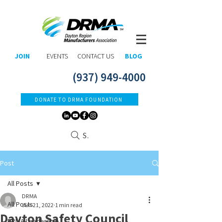
JOIN
EVENTS
CONTACT US
BLOG
(937) 949-4000
DONATE TO DRMA FOUNDATION
Search
Post
All Posts
DRMA
All Posts
Jun 21, 2022
1 min read
Dayton Safety Council
DRMA Leadership