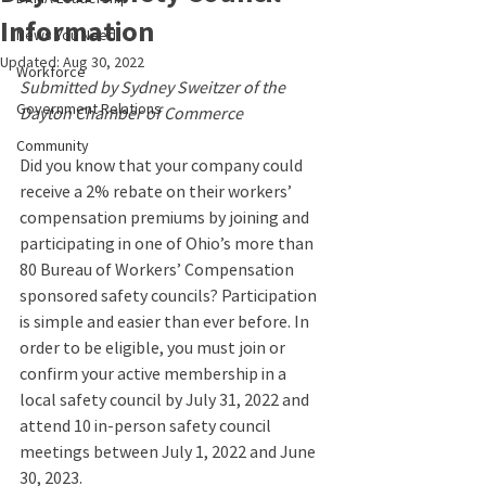
Information
News You Need
Updated:
Aug 30, 2022
Workforce
Submitted by Sydney Sweitzer of the 
Government Relations
Dayton Chamber of Commerce
Community
Did you know that your company could 
receive a 2% rebate on their workers’ 
compensation premiums by joining and 
participating in one of Ohio’s more than 
80 Bureau of Workers’ Compensation 
sponsored safety councils? Participation 
is simple and easier than ever before. In 
order to be eligible, you must join or 
confirm your active membership in a 
local safety council by July 31, 2022 and 
attend 10 in-person safety council 
meetings between July 1, 2022 and June 
30, 2023.