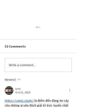
Ohio BWC Premium &
True-Up Reminders
Submitted By Julia Bowling,
32 Comments
Sedgwick on Thursday,
6/11/2026 To maintain
workers’ compensation
Write a comment...
Celebrating Dav
coverage, employers must pay
Hafenbrack
their premiums on time to the
Newest
Ohio Bureau of Workers’
Compensation (BWC). T
hi hi
Oct 31, 2025
https://cwin1.study/
 là điểm đến đáng tin cậy 
cho những ai yêu thích giải trí trực tuyến chất 