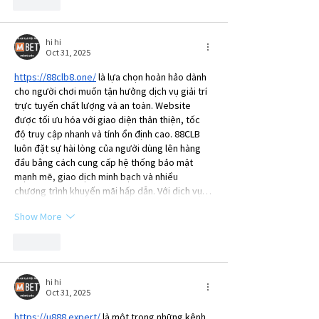
Like
hi hi
Oct 31, 2025
https://88clb8.one/
 là lựa chọn hoàn hảo dành 
cho người chơi muốn tận hưởng dịch vụ giải trí 
trực tuyến chất lượng và an toàn. Website 
được tối ưu hóa với giao diện thân thiện, tốc 
độ truy cập nhanh và tính ổn định cao. 88CLB 
luôn đặt sự hài lòng của người dùng lên hàng 
đầu bằng cách cung cấp hệ thống bảo mật 
mạnh mẽ, giao dịch minh bạch và nhiều 
chương trình khuyến mãi hấp dẫn. Với dịch vụ…
Show More
Like
hi hi
Oct 31, 2025
https://u888.expert/
 là một trong những kênh 